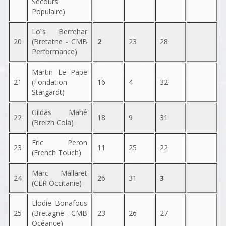
Secours
Populaire)
Loïs Berrehar
20
(Bretatne - CMB
2
23
28
Performance)
Martin Le Pape
21
(Fondation
16
4
32
Stargardt)
Gildas Mahé
22
18
9
31
(Breizh Cola)
Eric Peron
23
11
25
22
(French Touch)
Marc Mallaret
24
26
31
3
(CER Occitanie)
Elodie Bonafous
25
(Bretagne - CMB
23
26
27
Océance)