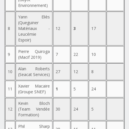
Environnement)
Yann Eliès
(Queguiner
8
Matériaux -
12
3
17
Leucémie
Espoir)
Pierre Quiroga
9
7
22
10
(Macif 2019)
Alan Roberts
10
27
12
8
(Seacat Services)
Xavier Macaire
11
1
5
24
(Groupe SNEF)
Kevin Bloch
12
(Team Vendée
30
24
5
Formation)
Phil Sharp