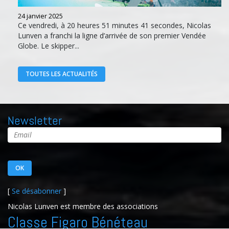
24 janvier 2025
Ce vendredi, à 20 heures 51 minutes 41 secondes, Nicolas
Lunven a franchi la ligne d’arrivée de son premier Vendée
Globe. Le skipper...
TOUTES LES ACTUALITÉS
Newsletter
[
Se désabonner
]
Nicolas Lunven est membre des associations
Classe Figaro Bénéteau