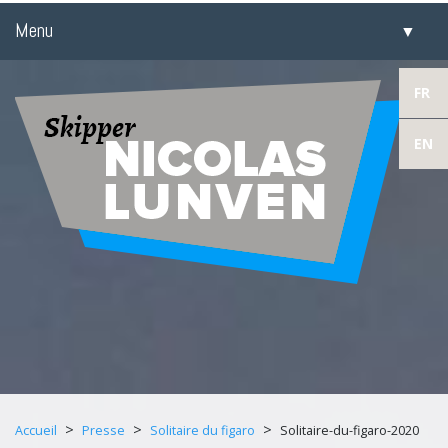
Menu
▼
▼
FR
EN
▼
▼
​
>
>
>
Accueil
Presse
Solitaire du figaro
Solitaire-du-figaro-2020