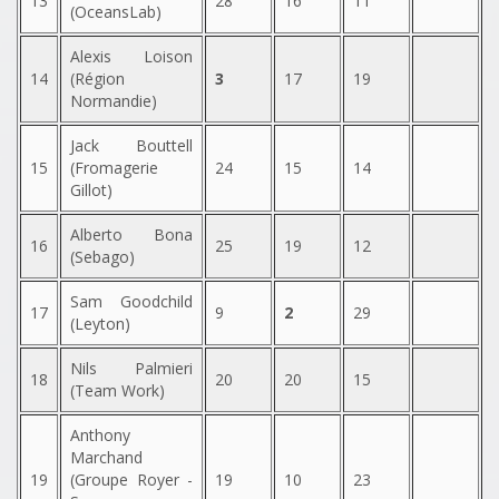
13
28
16
11
(OceansLab)
Alexis Loison
14
(Région
3
17
19
Normandie)
Jack Bouttell
15
(Fromagerie
24
15
14
Gillot)
Alberto Bona
16
25
19
12
(Sebago)
Sam Goodchild
17
9
2
29
(Leyton)
Nils Palmieri
18
20
20
15
(Team Work)
Anthony
Marchand
19
(Groupe Royer -
19
10
23