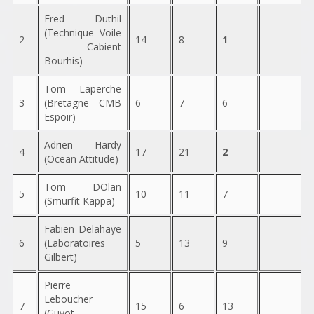
Fred Duthil
(Technique Voile
2
14
8
1
- Cabient
Bourhis)
Tom Laperche
3
(Bretagne - CMB
6
7
6
Espoir)
Adrien Hardy
4
17
21
2
(Ocean Attitude)
Tom DOlan
5
10
11
7
(Smurfit Kappa)
Fabien Delahaye
6
(Laboratoires
5
13
9
Gilbert)
Pierre
Leboucher
7
15
6
13
(Guyot