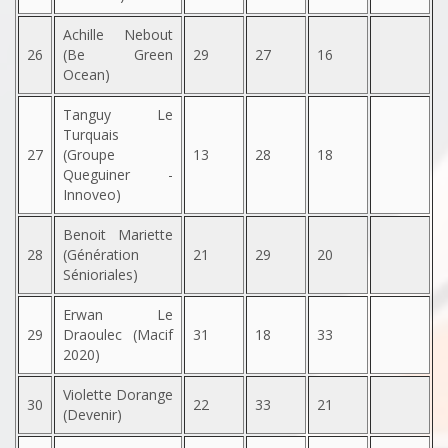
Achille Nebout
26
(Be Green
29
27
16
Ocean)
Tanguy Le
Turquais
27
(Groupe
13
28
18
Queguiner -
Innoveo)
Benoit Mariette
28
(Génération
21
29
20
Sénioriales)
Erwan Le
29
Draoulec (Macif
31
18
33
2020)
Violette Dorange
30
22
33
21
(Devenir)