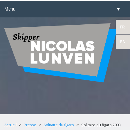
Menu
▼
▼
FR
EN
▼
▼
​
>
>
>
Accueil
Presse
Solitaire du figaro
Solitaire du figaro 2003