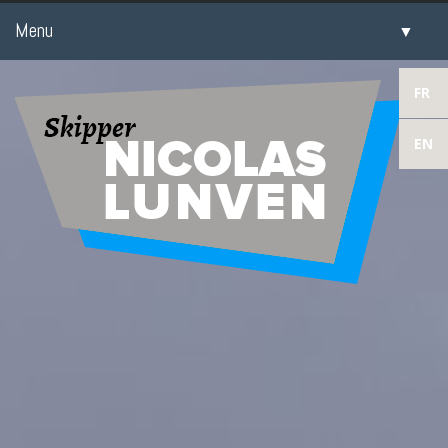
Menu
▼
▼
FR
EN
▼
▼
​