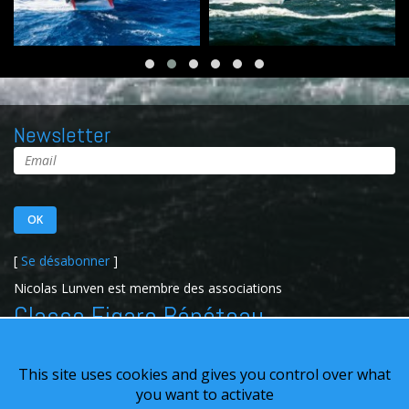
Newsletter
[
Se désabonner
]
Nicolas Lunven est membre des associations
Classe Figaro Bénéteau
Imoca Ocean Racing
This site uses cookies and gives you control over what
you want to activate