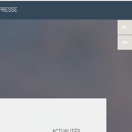
PRESSE
FR
EN
​
ACTUALITÉS