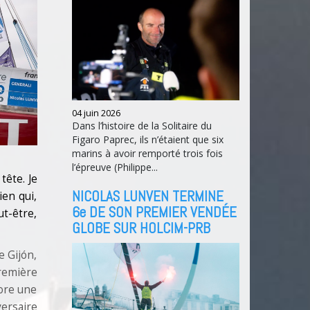
04 juin 2026
Dans l’histoire de la Solitaire du
Figaro Paprec, ils n’étaient que six
marins à avoir remporté trois fois
l’épreuve (Philippe...
tête. Je
NICOLAS LUNVEN TERMINE
ien qui,
6e DE SON PREMIER VENDÉE
ut-être,
GLOBE SUR HOLCIM-PRB
e Gijón,
remière
core une
versaire