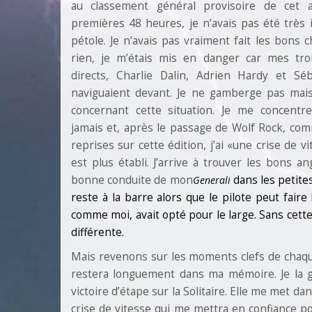
au classement général provisoire de cet a
premières 48 heures, je n’avais pas été très 
pétole. Je n’avais pas vraiment fait les bons ch
rien, je m’étais mis en danger car mes tro
directs, Charlie Dalin, Adrien Hardy et Sé
naviguaient devant. Je ne gamberge pas mais 
concernant cette situation. Je me concent
jamais et, après le passage de Wolf Rock, co
reprises sur cette édition, j’ai «une crise de v
est plus établi. J’arrive à trouver les bons ang
bonne conduite de mon
dans les petites
Generali
reste à la barre alors que le pilote peut faire 
comme moi, avait opté pour le large. Sans cette 
différente.
Mais revenons sur les moments clefs de chaque 
restera longuement dans ma mémoire. Je la g
victoire d’étape sur la Solitaire. Elle me met d
crise de vitesse qui me mettra en confiance pou