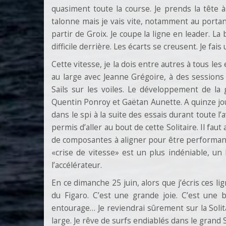
quasiment toute la course. Je prends la tête à
talonne mais je vais vite, notamment au portan
partir de Groix. Je coupe la ligne en leader. La
difficile derrière. Les écarts se creusent. Je fa
Cette vitesse, je la dois entre autres à tous l
au large avec Jeanne Grégoire, à des sessions
Sails sur les voiles. Le développement de l
Quentin Ponroy et Gaëtan Aunette. A quinze jo
dans le spi à la suite des essais durant toute l’
permis d’aller au bout de cette Solitaire. Il fau
de composantes à aligner pour être performant
«crise de vitesse» est un plus indéniable, un
l’accélérateur.
En ce dimanche 25 juin, alors que j’écris ces li
du Figaro. C’est une grande joie. C’est une
entourage… Je reviendrai sûrement sur la Soli
large. Je rêve de surfs endiablés dans le grand