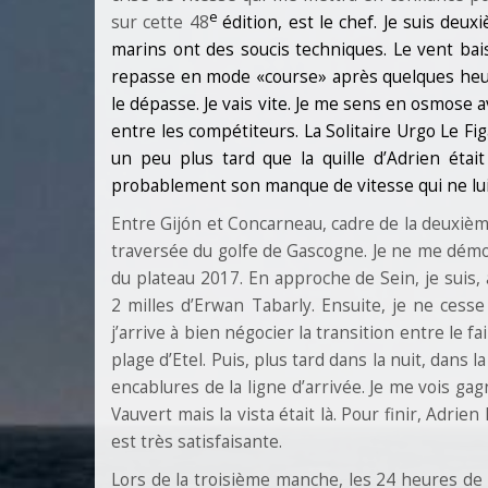
e
sur cette 48
édition, est le chef. Je suis de
marins ont des soucis techniques. Le vent bai
repasse en mode «course» après quelques heur
le dépasse. Je vais vite. Je me sens en osmose
entre les compétiteurs. La Solitaire Urgo Le F
un peu plus tard que la quille d’Adrien étai
probablement son manque de vitesse qui ne lui
Entre Gijón et Concarneau, cadre de la deuxièm
traversée du golfe de Gascogne. Je ne me démobi
du plateau 2017. En approche de Sein, je suis, 
2 milles d’Erwan Tabarly. Ensuite, je ne cesse
j’arrive à bien négocier la transition entre le f
plage d’Etel. Puis, plus tard dans la nuit, dans 
encablures de la ligne d’arrivée. Je me vois g
Vauvert mais la vista était là. Pour finir, Adri
est très satisfaisante.
Lors de la troisième manche, les 24 heures de 