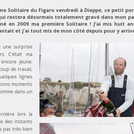
me Solitaire du Figaro vendredi à Dieppe, ce petit por
qui restera désormais totalement gravé dans mon pa
agné en 2009 ma première Solitaire ! J’ai mis huit a
ntait et j’ai tout mis de mon côté depuis pour y arriv
t une surprise
s. C’était ma
s encore jeune.
coup de travail,
quelques lignes
s bons moments
 comme dans un
rnière lors la
le des instants
s pas très bien