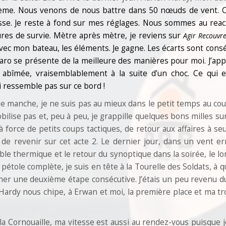
uxième. Nous venons de nous battre dans 50 nœuds de vent. 
sse. Je reste à fond sur mes réglages. Nous sommes au reac
es de survie. Mètre après mètre, je reviens sur
Agir Recouvr
 avec mon bateau, les éléments. Je gagne. Les écarts sont con
igaro se présente de la meilleure des manières pour moi. J’ap
t abîmée, vraisemblablement à la suite d’un choc. Ce qui e
 ressemble pas sur ce bord !
e manche, je ne suis pas au mieux dans le petit temps au cou
lise pas et, peu à peu, je grappille quelques bons milles sur
à force de petits coups tactiques, de retour aux affaires à s
 de revenir sur cet acte 2. Le dernier jour, dans un vent er
aible thermique et le retour du synoptique dans la soirée, le lo
la pétole complète, je suis en tête à la Tourelle des Soldats, à 
agner une deuxième étape consécutive. J’étais un peu revenu d
en Hardy nous chipe, à Erwan et moi, la première place et ma t
la Cornouaille, ma vitesse est aussi au rendez-vous puisque