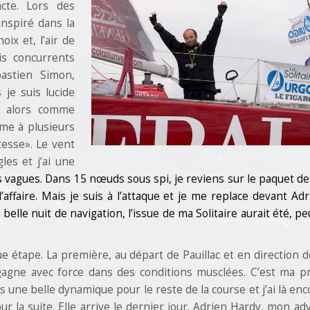
cte. Lors des
inspiré dans la
oix et, l’air de
is concurrents
bastien Simon,
je suis lucide
re alors comme
mme à plusieurs
itesse». Le vent
les et j’ai une
 vagues. Dans 15 nœuds sous spi, je reviens sur le paquet de 
l’affaire. Mais je suis à l’attaque et je me replace devant Adr
belle nuit de navigation, l’issue de ma Solitaire aurait été, pe
étape. La première, au départ de Pauillac et en direction d
agne avec force dans des conditions musclées. C’est ma p
ans une belle dynamique pour le reste de la course et j’ai là en
r la suite. Elle arrive le dernier jour. Adrien Hardy, mon ad