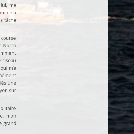
 lui, me
domine à
la tâche
e course
ec North
tamment
e ciseau
 qui m’a
ormément
clés une
uyer sur
olitaire
le, mon
de grand