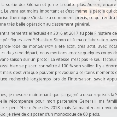
 la sortie des Glénan et je ne la quitte plus. Adrien, encore
t. Le vent est moins important et c’est même la pétole qui 
 brise thermique s’installe à ce moment précis, ce qui rendra 
is une très belle opération au classement général.
es entraînements effectués en 2016 et 2017 au pôle Finistère d
 spécifiques avec Sébastien Simon et à ma collaboration av
a garde-robe de mon
Generali
a été actif, très actif, avec no
urs du grand départ, nous mettions encore quelques coups d
avant-saison sur un proto ! La vitesse n’est pas le seul facteur
t aussi bien se placer, connaître à 100 % son voilier. Il y a én
 mais c’est vrai que pouvoir provoquer à certains moments 
 luxe recherché longtemps lors de l’intersaison, savoir app
gnes, je mesure maintenant que j’ai gagné à deux reprises la S
 belle récompense pour mon partenaire Generali, ma famil
taire, peut-être même dès 2018, mais j’ai maintenant envie 
 Sud. Je rêve de disposer d’un monocoque de 60 pieds.