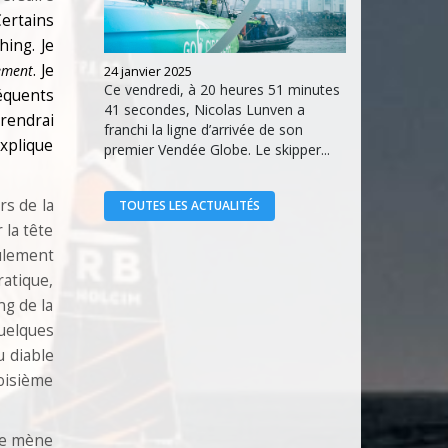
Certains
hing. Je
. Je
ement
24 janvier 2025
Ce vendredi, à 20 heures 51 minutes
séquents
41 secondes, Nicolas Lunven a
prendrai
franchi la ligne d’arrivée de son
xplique
premier Vendée Globe. Le skipper...
rs de la
TOUTES LES ACTUALITÉS
 la tête
eulement
ratique,
ng de la
quelques
u diable
roisième
 je mène