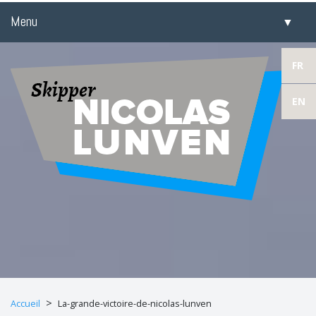
Menu
▼
▼
FR
EN
▼
▼
​
>
Accueil
La-grande-victoire-de-nicolas-lunven